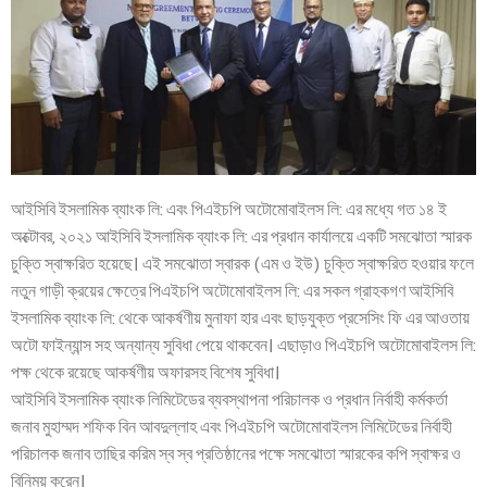
আইসিবি ইসলামিক ব্যাংক লি: এবং পিএইচপি অটোমোবাইলস লি: এর মধ্যে গত ১৪ ই
অক্টোবর, ২০২১ আইসিবি ইসলামিক ব্যাংক লি: এর প্রধান কার্যালয়ে একটি সমঝোতা স্মারক
চুক্তি স্বাক্ষরিত হয়েছে। এই সমঝোতা স্বারক (এম ও ইউ) চুক্তি স্বাক্ষরিত হওয়ার ফলে
নতুন গাড়ী ক্রয়ের ক্ষেত্রে পিএইচপি অটোমোবাইলস লি: এর সকল গ্রাহকগণ আইসিবি
ইসলামিক ব্যাংক লি: থেকে আকর্ষণীয় মুনাফা হার এবং ছাড়যুক্ত প্রসেসিং ফি এর আওতায়
অটো ফাইন্যান্স সহ অন্যান্য সুবিধা পেয়ে থাকবেন। এছাড়াও পিএইচপি অটোমোবাইলস লি:
পক্ষ থেকে রয়েছে আকর্ষণীয় অফারসহ বিশেষ সুবিধা।
আইসিবি ইসলামিক ব্যাংক লিমিটেডের ব্যবস্থাপনা পরিচালক ও প্রধান নির্বাহী কর্মকর্তা
জনাব মুহাম্মদ শফিক বিন আবদুল্লাহ এবং পিএইচপি অটোমোবাইলস লিমিটেডের নির্বাহী
পরিচালক জনাব তাছির করিম স্ব স্ব প্রতিষ্ঠানের পক্ষে সমঝোতা স্মারকের কপি স্বাক্ষর ও
বিনিময় করেন।