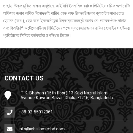
তাছাড়া উক্ত চুক্তি সাক্ষর অনুষ্ঠানে, আইসিবি ইসলামিক ব্যাংক লিমিটেডের চিফ অপারেটিং
অফিসার জনাব অর্পিত বিনোদভাই পারিখ, হেড অফ রিকভারি জনাব ক্যাপ্টেন সাখাওয়াত
হোসেন (অব:), হেড অফ ইনভেস্টমেন্ট রিস্ক ম্যানেজমেন্ট জনাব মো: তারেক-উস-সালাম
এবং পিএইচপি অটোমোবাইলস লিমিটেডের পক্ষে ম্যানেজার জনাব রাকিব হোসাইন সহ উভয়
প্রতিষ্ঠানের সিনিয়র কর্মকর্তারা উপস্থিত ছিলেন।
CONTACT US
T.K. Bhaban (15th floor),13 Kazi Nazrul Islam
Avenue,Kawran Bazar, Dhaka -1215, Bangladesh.
+88-02-55012061
info@icbislamic-bd.com